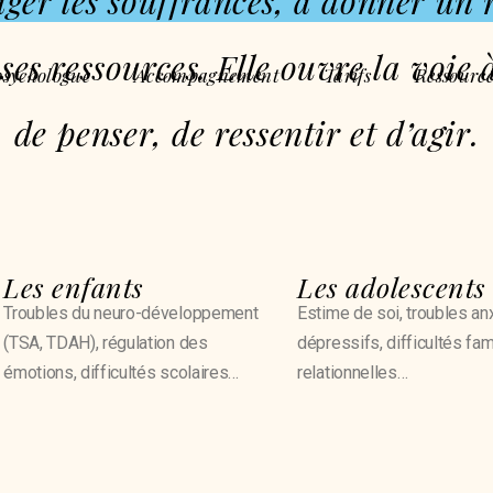
ager les souffrances, à donner un 
ses ressources. Elle ouvre la voie
psychologue
Accompagnement
Tarifs
Ressource
de penser, de ressentir et d’agir.
Les enfants
Les adolescents
Troubles du neuro-développement
Estime de soi, troubles an
(TSA, TDAH), régulation des
dépressifs, difficultés fam
émotions, difficultés scolaires…
relationnelles…