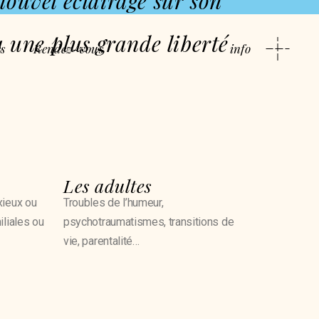
nouvel éclairage sur son
 à une plus grande liberté
s
Rendez-vous
info
Les adultes
xieux ou
Troubles de l’humeur,
iliales ou
psychotraumatismes, transitions de
vie, parentalité…