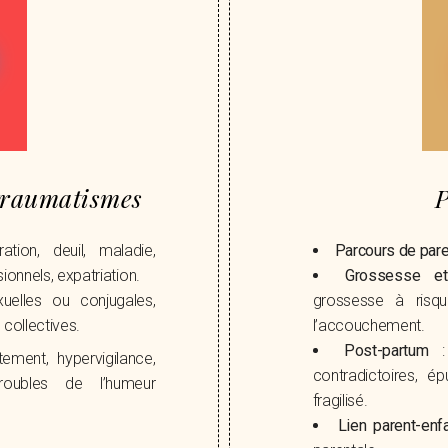
traumatismes
P
tion, deuil, maladie,
Parcours de pare
onnels, expatriation.
Grossesse et
uelles ou conjugales,
grossesse à risqu
collectives.
l’accouchement.
Post-partum
: 
ement, hypervigilance,
contradictoires, 
troubles de l’humeur
fragilisé.
Lien parent-enf