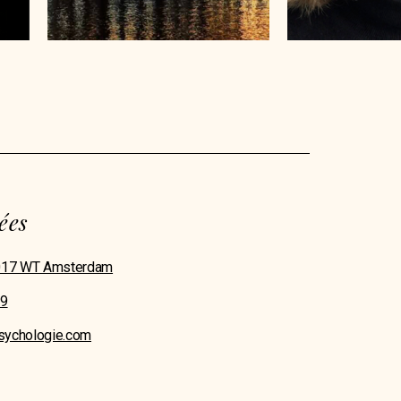
psych
ées
1017 WT Amsterdam
39
sychologie.com