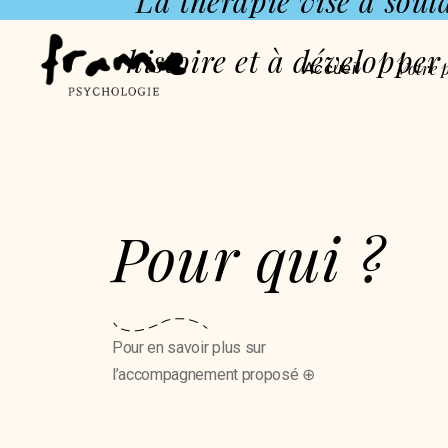
La thérapie vise à soul
histoire et à développer 
Votre 
Accueil
Pour qui ?
Pour en savoir plus sur
l’accompagnement proposé ⊕