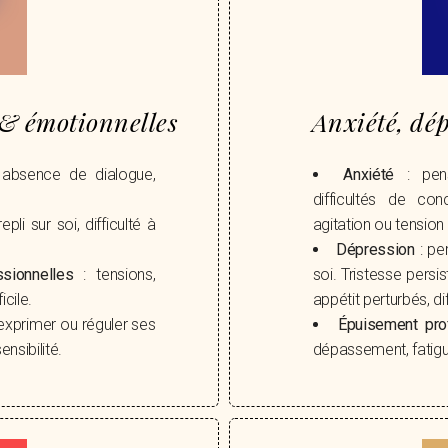
s & émotionnelles
Anxiété, dé
, absence de dialogue,
Anxiété
: pens
difficultés de conc
epli sur soi, difficulté à
agitation ou tension in
Dépression
: per
sionnelles
: tensions,
soi. Tristesse persis
icile.
appétit perturbés, di
r, exprimer ou réguler ses
Épuisement pro
nsibilité.
dépassement, fatigu